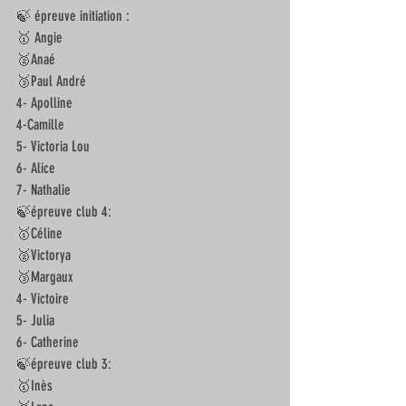
🍃 épreuve initiation :
🥇 Angie 
🥈Anaé
🥉Paul André 
4- Apolline
4-Camille
5- Victoria Lou
6- Alice
7- Nathalie
🍃épreuve club 4:
🥇Céline 
🥈Victorya
🥉Margaux
4- Victoire 
5- Julia 
6- Catherine
🍃épreuve club 3:
🥇Inès