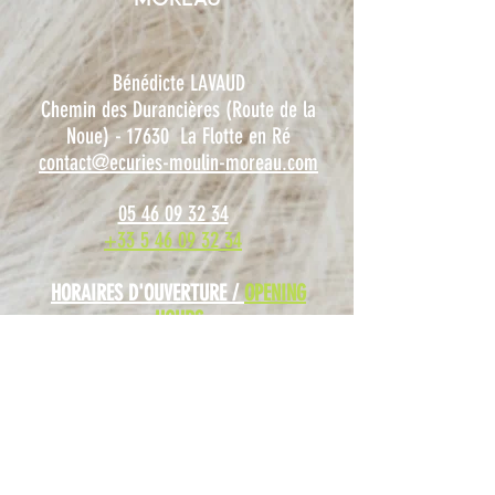
moreau
Bénédicte LAVAUD
Chemin des Durancières (Route de la
Noue) - 17630 La Flotte en Ré
contact@ecuries-moulin-moreau.com
05 46 09 32 34
+33 5 46 09 32 34
HORAIRES D'OUVERTURE /
OPENING
HOURS
De septembre à juin /
From September
to June
Du mardi au samedi : de 9h-12h / 14h-
18h
From Tuesday to Saturday : from 9am