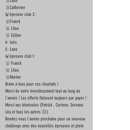
🥈Lana
🥉Catherine
🍃épreuve club 2:
🥇Franck 
🥈 Lilou
🥉 Céline 
4- Inès 
5- Lana
🍃épreuve club 1:
🥇 Franck 
🥈 Lilou 
🥉Marine
Bravo à tous pour ces résultats ! 
Merci de votre investissement tout au long de 
l’année ! Les efforts finissent toujours par payer ! 
Merci aux bénévoles (Patrick , Corinne, Servane. 
Léa et tous les autres 😌) 
Rendez-vous l’année prochaine pour un nouveau 
challenge avec des nouvelles épreuves et plein 