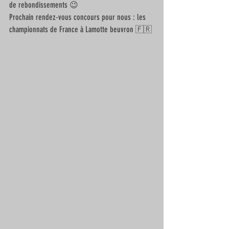
de rebondissements 😉
Prochain rendez-vous concours pour nous : les 
championnats de France à Lamotte beuvron 🇫🇷