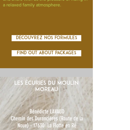
a relaxed family atmosphere.
Découvrez nos formules
FIND OUT ABOUT PACKAGES
les écuries du moulin
moreau
Bénédicte LAVAUD
Chemin des Durancières (Route de la
Noue) - 17630 La Flotte en Ré