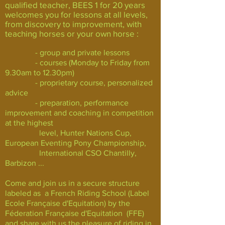
qualified teacher, BEES 1 for 20 years
welcomes you for lessons at all levels,
from discovery to improvement, with
teaching horses or your own horse :
- group and private lessons
- courses (Monday to Friday from
9.30am to 12.30pm)
- proprietary course, personalized
advice
- preparation, performance
improvement and coaching in competition
at the highest
level, Hunter Nations Cup,
European Eventing Pony Championship,
International CSO Chantilly,
Barbizon ...
Come and join us in a secure structure
labeled as a French Riding School (Label
Ecole Française d'Equitation) by the
Féderation Française d'Equitation (FFE)
and share with us the pleasure of riding in