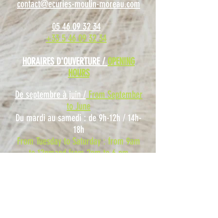
contact@ecuries-moulin-moreau.com
05 46 09 32 34
+33 5 46 09 32 34
HORAIRES D'OUVERTURE /
OPENING
HOURS
De septembre à juin /
From September
to June
Du mardi au samedi : de 9h-12h / 14h-
18h
From Tuesday to Saturday : from 9am
to 12pmand from 2pm to 6 pm
Dimanche et lundi fermés /
Closed on
Sunday and Monday
De juillet à août et vacances scolaires /
From July to August and holidays