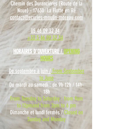
Chemin des Durancières (Route de la
Noue) - 17630 La Flotte en Ré
contact@ecuries-moulin-moreau.com
05 46 09 32 34
+33 5 46 09 32 34
HORAIRES D'OUVERTURE /
OPENING
HOURS
De septembre à juin /
From September
to June
Du mardi au samedi : de 9h-12h / 14h-
18h
From Tuesday to Saturday : from 9am
to 12pmand from 2pm to 6 pm
Dimanche et lundi fermés /
Closed on
Sunday and Monday