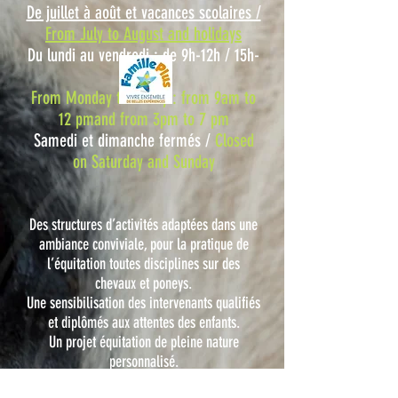
De juillet à août et vacances scolaires /
From July to August and holidays
Du lundi au vendredi : de 9h-12h / 15h-
19h
From Monday to Friday : from 9am to
12 pmand from 3pm to 7 pm
Samedi et dimanche fermés /
Closed
on Saturday and Sunday
Des structures d’activités adaptées dans une
ambiance conviviale, pour la pratique de
l’équitation toutes disciplines sur des
chevaux et poneys.
Une sensibilisation des intervenants qualifiés
et diplômés aux attentes des enfants.
Un projet équitation de pleine nature
personnalisé.
Une prise en compte professionnelle de votre