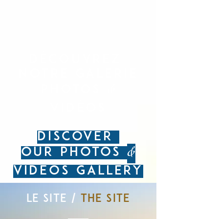
découvrez
notre galerie
&
photos
vidéos
dISCOVER
&
OUR photos
vidEoS GALLERY
Le site /
THE SITE