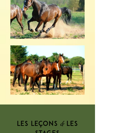
&
LeS LEÇONS
les