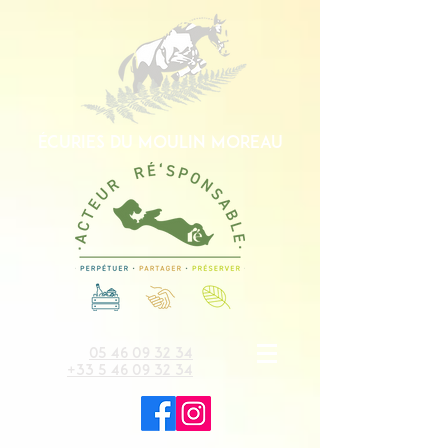
écuries du moulin moreau
05 46 09 32 34
+33 5 46 09 32 34