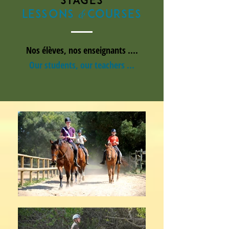
stages
&
LESSONS
COURSES
Nos élèves, nos enseignants ....
Our students, our teachers ...