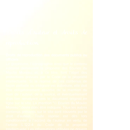
OVH
2 rue Kellermann
59 100 Roubaix
France
Droits d’auteur et droits de
reproduction
Droits de reproduction des documents publics ou
officiels
Le graphisme, l’iconographie ainsi que le contenu
éditorial demeurent la propriété des Ecuries du
Moulin Moreau, et, à ce titre, font l’objet des
protections prévues par le Code de la propriété
intellectuelle. Si la reprise de ces contenus de
façon partielle ou intégrale est autorisée, elle doit
être obligatoirement assortie de la mention du
nom de l’auteur, de la source, et éventuellement
d’un lien renvoyant vers le document original en
ligne sur le site. La mention "© Ecuries du Moulin
Moreau " devra donc être indiquée. Tous les autres
contenus présents sur le site sont couverts par le
droit d’auteur. Toute reprise est dès lors
conditionnée à l’accord de l’auteur en vertu de
l’article L.122-4 du Code de la propriété
Intellectuelle. Les informations utilisées ne doivent