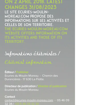
ON 2 APRIL 2018. Latest
changes 31/08/2023
Le site ECURIES-moulin-
moreau.com propose des
informations sur ses activités et
celles de son territoire.
THE ECURIES-MOULIN-MOREAU.COM
WEBSITE OFFERS INFORMATION ON
ITS ACTIVITIES AND THOSE OF ITS
TERRITORY.
Informations éditoriales /
Editorial information
Éditeur /
Publisher
Ecuries du Moulin Moreau
- Chemin des
Durancières - 17 630 La Flotte.
Directeur de publication /
Director of publication
Ecuries du Moulin Moreau
Contact
contact@ecuries-moulin-moreau.com
-
05 46 09
32 34
/
+33 5 46 09 32 34