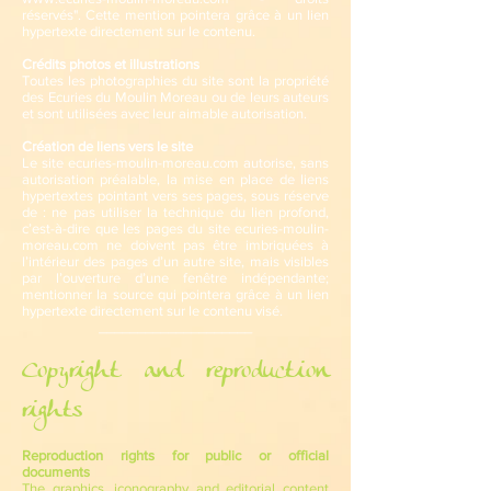
réservés". Cette mention pointera grâce à un lien
hypertexte directement sur le contenu.
Crédits photos et illustrations
Toutes les photographies du site sont la propriété
des Ecuries du Moulin Moreau ou de leurs auteurs
et sont utilisées avec leur aimable autorisation.
Création de liens vers le site
Le site ecuries-moulin-moreau.com autorise, sans
autorisation préalable, la mise en place de liens
hypertextes pointant vers ses pages, sous réserve
de : ne pas utiliser la technique du lien profond,
c’est-à-dire que les pages du site ecuries-moulin-
moreau.com ne doivent pas être imbriquées à
l’intérieur des pages d’un autre site, mais visibles
par l’ouverture d’une fenêtre indépendante;
mentionner la source qui pointera grâce à un lien
hypertexte directement sur le contenu visé.
____________________
Copyright and reproduction
rights
Reproduction rights for public or official
documents
The graphics, iconography and editorial content