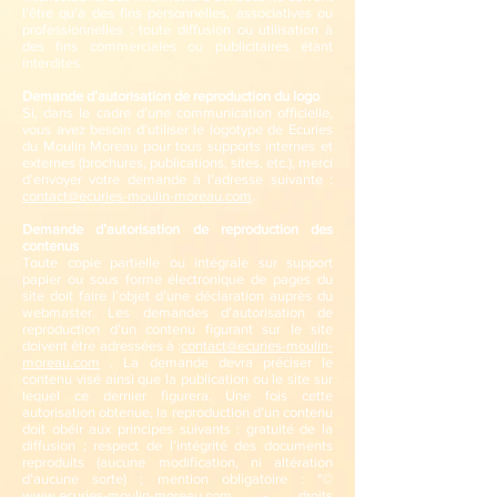
l’être qu’à des fins personnelles, associatives ou
professionnelles ; toute diffusion ou utilisation à
des fins commerciales ou publicitaires étant
interdites.
Demande d’autorisation de reproduction du logo
Si, dans le cadre d’une communication officielle,
vous avez besoin d’utiliser le logotype de Ecuries
du Moulin Moreau pour tous supports internes et
externes (brochures, publications, sites, etc.), merci
d’envoyer votre demande à l’adresse suivante :
contact@ecuries-moulin-moreau.com
.
Demande d’autorisation de reproduction des
contenus
Toute copie partielle ou intégrale sur support
papier ou sous forme électronique de pages du
site doit faire l’objet d’une déclaration auprès du
webmaster. Les demandes d’autorisation de
reproduction d’un contenu figurant sur le site
doivent être adressées à :
contact@ecuries-moulin-
moreau.com
. La demande devra préciser le
contenu visé ainsi que la publication ou le site sur
lequel ce dernier figurera. Une fois cette
autorisation obtenue, la reproduction d’un contenu
doit obéir aux principes suivants : gratuité de la
diffusion ; respect de l’intégrité des documents
reproduits (aucune modification, ni altération
d’aucune sorte) ; mention obligatoire : "©
www.ecuries-moulin-moreau.com
- droits