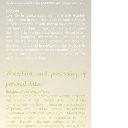
et de suppression des données qui les concernent.
Cookies
Lors de la consultation de notre site ecuries-
moulin-moreau.com, des cookies sont déposés
sur votre ordinateur, votre mobile ou votre tablette.
Les seuls cookies utilisés par le site sont ceux
destinés à la mesure d’audience et ne collectent
pas de données personnelles. Les outils de
mesures d’audience sont déployés afin d’obtenir
des informations sur la navigation des visiteurs. Ils
permettent notamment de comprendre comment
les utilisateurs arrivent sur un site et de
reconstituer leur parcours.
____________________​
Protection and processing of
personal data
Respect of the laws in force
The ecuries-moulin-moreau.com website respects
the privacy of the internet user and strictly
complies with the laws in force on the protection
of privacy and individual liberties. No personal
information is collected without your knowledge.
No personal information is passed on to third
parties. E-mails, electronic addresses or other
nominative information received by this site are