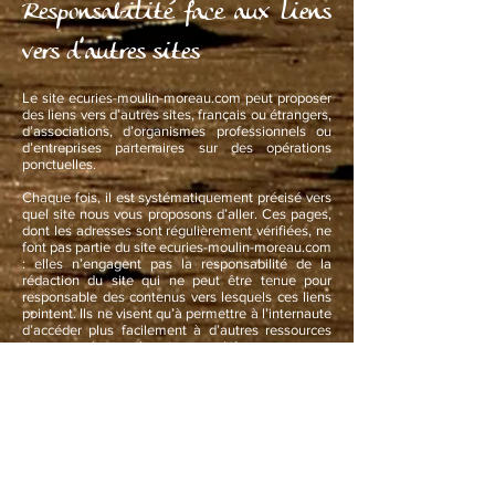
Responsabilité face aux liens
vers d’autres sites
Le site ecuries-moulin-moreau.com peut proposer
des liens vers d’autres sites, français ou étrangers,
d’associations, d’organismes professionnels ou
d’entreprises partenaires sur des opérations
ponctuelles.
Chaque fois, il est systématiquement précisé vers
quel site nous vous proposons d’aller. Ces pages,
dont les adresses sont régulièrement vérifiées, ne
font pas partie du site ecuries-moulin-moreau.com
: elles n’engagent pas la responsabilité de la
rédaction du site qui ne peut être tenue pour
responsable des contenus vers lesquels ces liens
pointent. Ils ne visent qu’à permettre à l’internaute
d’accéder plus facilement à d’autres ressources
documentaires sur le sujet consulté.
____________________
Responsibility for links to
other sites
The ecuries-moulin-moreau.com website may