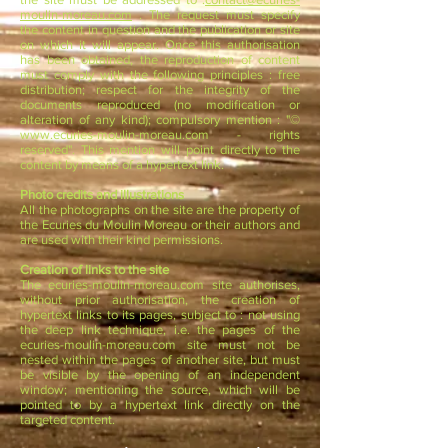
moulin-moreau.com
. The request must specify
the content in question and the publication or site
on which it will appear. Once this authorisation
has been obtained, the reproduction of content
must comply with the following principles : free
distribution; respect for the integrity of the
documents reproduced (no modification or
alteration of any kind); compulsory mention : "©
www.ecuries-moulin-moreau.com
- rights
reserved". This mention will point directly to the
content by means of a hypertext link.
Photo credits and illustrations
All the photographs on the site are the property of
the Ecuries du Moulin Moreau or their authors and
are used with their kind permissions.
Creation of links to the site
The ecuries-moulin-moreau.com site authorises,
without prior authorisation, the creation of
hypertext links to its pages, subject to : not using
the deep link technique, i.e. the pages of the
ecuries-moulin-moreau.com site must not be
nested within the pages of another site, but must
be visible by the opening of an independent
window; mentioning the source, which will be
pointed to by a hypertext link directly on the
targeted content.