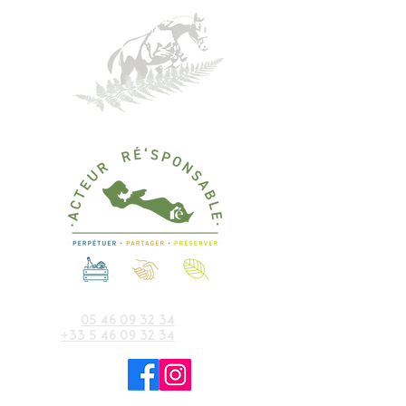
écuries du moulin moreau
05 46 09 32 34
+33 5 46 09 32 34