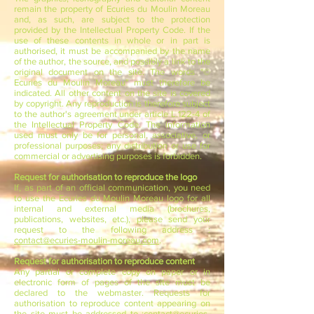
remain the property of Ecuries du Moulin Moreau
and, as such, are subject to the protection
provided by the Intellectual Property Code. If the
use of these contents in whole or in part is
authorised, it must be accompanied by the name
of the author, the source, and possibly a link to the
original document on the site. The words "©
Ecuries du Moulin Moreau" must therefore be
indicated. All other content on the site is covered
by copyright. Any reproduction is therefore subject
to the author's agreement under article L.122-4 of
the Intellectual Property Code. The information
used must only be for personal, associative, or
professional purposes; any distribution or use for
commercial or advertising purposes is forbidden.
Request for authorisation to reproduce the logo
If, as part of an official communication, you need
to use the Ecuries du Moulin Moreau logo for all
internal and external media (brochures,
publications, websites, etc.), please send your
request to the following address :
contact@ecuries-moulin-moreau.com
.
Request for authorisation to reproduce content
Any partial or complete copy on paper or in
electronic form of pages of the site must be
declared to the webmaster. Requests for
authorisation to reproduce content appearing on
the site must be addressed to :
contact@ecuries-