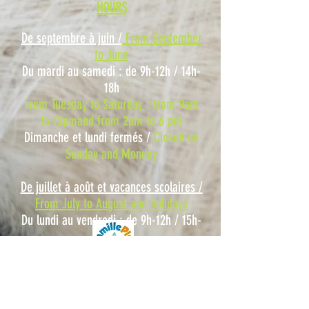
HOURS
De septembre à juin /
From September
to June
Du mardi au samedi : de 9h-12h / 14h-
18h
From Tuesday to Saturday : from 9am
to 12pmand from 2pm to 6 pm
Dimanche et lundi fermés /
Closed on
Sunday and Monday
De juillet à août et vacances scolaires /
From July to August and holidays
Du lundi au vendredi : de 9h-12h / 15h-
19h
From Monday to Friday : from 9am to
12 pmand from 3pm to 7 pm
Samedi et dimanche fermés /
Closed
on Saturday and Sunday