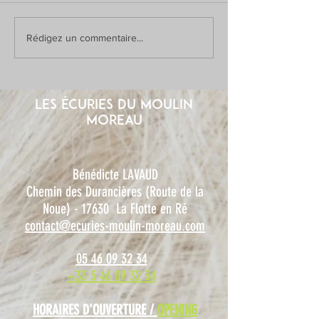
Coupe des clubs / Jumping
FÊTE DES PÈRES di
Rédigez un commentaire...
International de Bordeaux
juin 2024
les écuries du moulin
moreau
Bénédicte LAVAUD
Chemin des Durancières (Route de la
Noue) - 17630 La Flotte en Ré
contact@ecuries-moulin-moreau.com
05 46 09 32 34
+33 5 46 09 32 34
HORAIRES D'OUVERTURE /
OPENING